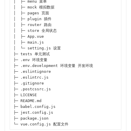
│  ├─ menu 菜单
│  ├─ mock 模拟数据
│  ├─ pages 页面
│  ├─ plugin 插件
│  ├─ router 路由
│  ├─ store 全局状态
│  ├─ App.vue
│  ├─ main.js
│  └─ setting.js 设置
├─ tests 单元测试
├─ .env 环境变量
├─ .env.development 环境变量 开发环境
├─ .eslintignore
├─ .eslintrc.js
├─ .gitignore
├─ .postcssrc.js
├─ LICENSE
├─ README.md
├─ babel.config.js
├─ jest.config.js
├─ package.json
└─ vue.config.js 配置文件